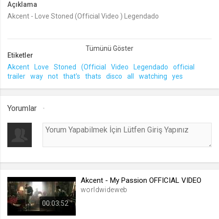
Açıklama
Akcent - Love Stoned (Official Video ) Legendado
lang
.web.tv
Seçilen dil tercihini tutmak
1 ay
Etiketler
Akcent
Love
Stoned
(Official
Video
Legendado
official
trailer
way
not
that's
thats
disco
all
watching
yes
webtvs
.web.tv
Yorumlar
Oturum verisini tutmak
1 gün
[hash]
.web.tv
Oturum doğrulama verisi
Akcent - My Passion OFFICIAL VIDEO
1 ay
worldwideweb
00:03:52
channelCategories