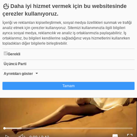
Daha iyi hizmet vermek için bu websitesinde
çerezler kullanıyoruz.
İçeriği ve reklamları kişiselleştirmek, sosyal medya özellikleri sunmak ve trafiği
analiz etmek için çerezler kullanıyoruz. Sitemizi kullanımınızla ilgili bilgileri
ayrıca sosyal medya, reklamcılık ve analiz iş ortaklarımızla paylaşabiliriz. İş
ortaklarımız, bu bilgileri kendilerine sağladığınız veya hizmetlerini kullanırken
topladıkları diğer bilgilerle birleştirebilir.
Gerekli
Üçüncü Parti
Akcent - Love Stoned (Official Video ) Legendado
Beğen
Beğenme
Pay
Ayrıntıları göster
0
Tamam
Çerez nedir?
Çerezler, web-sitelerinin, kullanıcıların deneyimlerini daha verimli hale getirmek
amacıyla kullandığı küçük metin dosyalarıdır. Yasalara göre, bu sitenin
işletilmesi için kesinlikle gerekli olan çerezleri cihazınıza yerleştirebiliyoruz.
Diğer çerez türleri için sizden izin almamız gerekiyor. Bu site farklı çerez türleri
Yüklendi
:
Yükleniyor
:
kullanmaktadır. Bazı çerezler, sayfalarımızda yer alan üçüncü şahıs hizmetleri
0%
0%
Ses
tarafından yerleştirilir. İzniniz şu alanlar için geçerlidir: web.tv